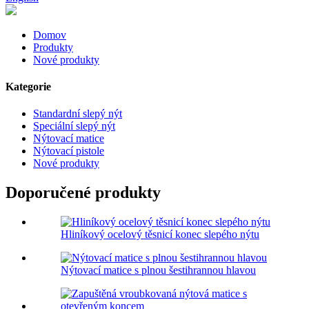
Domov
Produkty
Nové produkty
Kategorie
Standardní slepý nýt
Speciální slepý nýt
Nýtovací matice
Nýtovací pistole
Nové produkty
Doporučené produkty
Hliníkový ocelový těsnicí konec slepého nýtu
Nýtovací matice s plnou šestihrannou hlavou