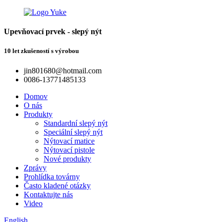
Upevňovací prvek - slepý nýt
10 let zkušeností s výrobou
jin801680@hotmail.com
0086-13771485133
Domov
O nás
Produkty
Standardní slepý nýt
Speciální slepý nýt
Nýtovací matice
Nýtovací pistole
Nové produkty
Zprávy
Prohlídka továrny
Často kladené otázky
Kontaktujte nás
Video
English