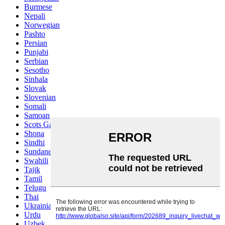
Burmese
Nepali
Norwegian
Pashto
Persian
Punjabi
Serbian
Sesotho
Sinhala
Slovak
Slovenian
Somali
Samoan
Scots Gaelic
Shona
Sindhi
Sundanese
Swahili
Tajik
Tamil
Telugu
Thai
Ukrainian
Urdu
Uzbek