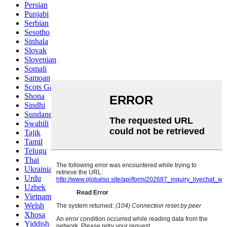
Persian
Punjabi
Serbian
Sesotho
Sinhala
Slovak
Slovenian
Somali
Samoan
Scots Gaelic
Shona
Sindhi
Sundanese
Swahili
Tajik
Tamil
Telugu
Thai
Ukrainian
Urdu
Uzbek
Vietnamese
Welsh
Xhosa
Yiddish