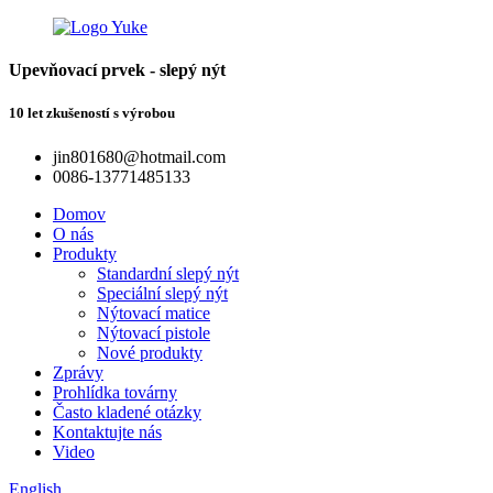
Upevňovací prvek - slepý nýt
10 let zkušeností s výrobou
jin801680@hotmail.com
0086-13771485133
Domov
O nás
Produkty
Standardní slepý nýt
Speciální slepý nýt
Nýtovací matice
Nýtovací pistole
Nové produkty
Zprávy
Prohlídka továrny
Často kladené otázky
Kontaktujte nás
Video
English