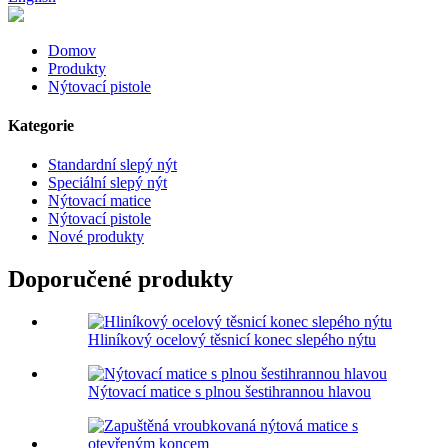
Domov
Produkty
Nýtovací pistole
Kategorie
Standardní slepý nýt
Speciální slepý nýt
Nýtovací matice
Nýtovací pistole
Nové produkty
Doporučené produkty
Hliníkový ocelový těsnicí konec slepého nýtu
Nýtovací matice s plnou šestihrannou hlavou