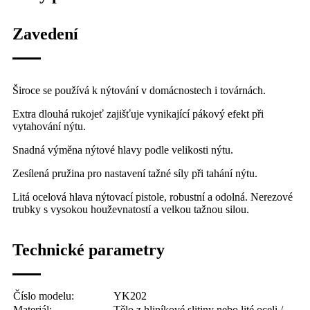
Zavedení
Široce se používá k nýtování v domácnostech i továrnách.
Extra dlouhá rukojeť zajišťuje vynikající pákový efekt při
vytahování nýtu.
Snadná výměna nýtové hlavy podle velikosti nýtu.
Zesílená pružina pro nastavení tažné síly při tahání nýtu.
Litá ocelová hlava nýtovací pistole, robustní a odolná. Nerezové
trubky s vysokou houževnatostí a velkou tažnou silou.
Technické parametry
Číslo modelu:
YK202
Materiál:
Tělo z hliníkové slitiny nebo lité oceli /