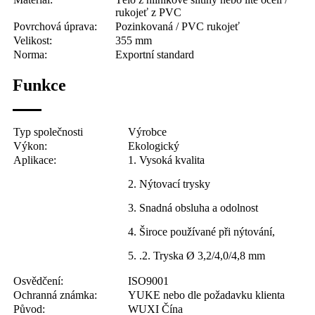
rukojeť z PVC
Povrchová úprava:
Pozinkovaná / PVC rukojeť
Velikost:
355 mm
Norma:
Exportní standard
Funkce
Typ společnosti
Výrobce
Výkon:
Ekologický
Aplikace:
1. Vysoká kvalita
2. Nýtovací trysky
3. Snadná obsluha a odolnost
4. Široce používané při nýtování,
5. .2. Tryska Ø 3,2/4,0/4,8 mm
Osvědčení:
ISO9001
Ochranná známka:
YUKE nebo dle požadavku klienta
Původ:
WUXI Čína