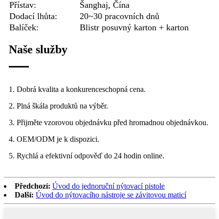
Přístav:
Šanghaj, Čína
Dodací lhůta:
20~30 pracovních dnů
Balíček:
Blistr posuvný karton + karton
Naše služby
1. Dobrá kvalita a konkurenceschopná cena.
2. Plná škála produktů na výběr.
3. Přijměte vzorovou objednávku před hromadnou objednávkou.
4. OEM/ODM je k dispozici.
5. Rychlá a efektivní odpověď do 24 hodin online.
Předchozí:
Úvod do jednoruční nýtovací pistole
Další:
Úvod do nýtovacího nástroje se závitovou maticí