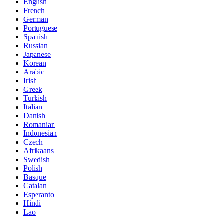
English
French
German
Portuguese
Spanish
Russian
Japanese
Korean
Arabic
Irish
Greek
Turkish
Italian
Danish
Romanian
Indonesian
Czech
Afrikaans
Swedish
Polish
Basque
Catalan
Esperanto
Hindi
Lao