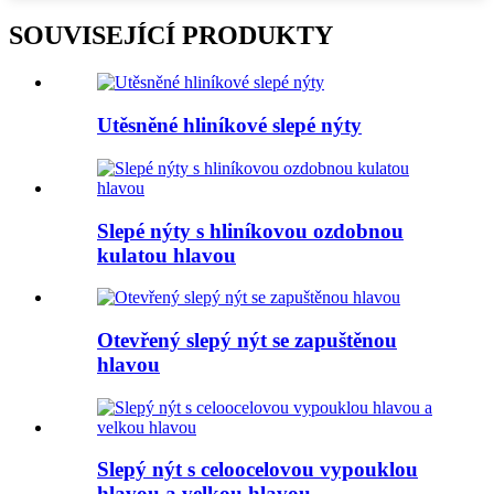
SOUVISEJÍCÍ PRODUKTY
Utěsněné hliníkové slepé nýty
Slepé nýty s hliníkovou ozdobnou
kulatou hlavou
Otevřený slepý nýt se zapuštěnou
hlavou
Slepý nýt s celoocelovou vypouklou
hlavou a velkou hlavou