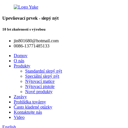
Upevňovací prvek - slepý nýt
10 let zkušeností s výrobou
jin801680@hotmail.com
0086-13771485133
Domov
O nás
Produkty
Standardní slepý nýt
Speciální slepý nýt
Nýtovací matice
Nýtovací pistole
Nové produkty
Zprávy
Prohlídka továrny
Často kladené otázky
Kontaktujte nás
Video
English