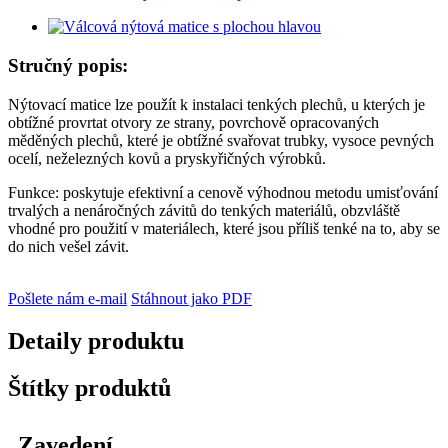
Stručný popis:
Nýtovací matice lze použít k instalaci tenkých plechů, u kterých je
obtížné provrtat otvory ze strany, povrchově opracovaných
měděných plechů, které je obtížné svařovat trubky, vysoce pevných
ocelí, neželezných kovů a pryskyřičných výrobků.
Funkce: poskytuje efektivní a cenově výhodnou metodu umisťování
trvalých a nenáročných závitů do tenkých materiálů, obzvláště
vhodné pro použití v materiálech, které jsou příliš tenké na to, aby se
do nich vešel závit.
Pošlete nám e-mail
Stáhnout jako PDF
Detaily produktu
Štítky produktů
Zavedení