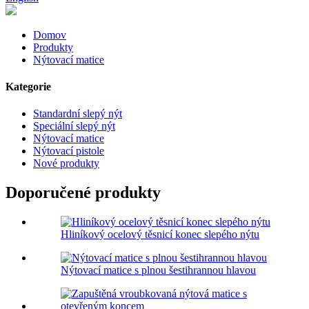
Domov
Produkty
Nýtovací matice
Kategorie
Standardní slepý nýt
Speciální slepý nýt
Nýtovací matice
Nýtovací pistole
Nové produkty
Doporučené produkty
Hliníkový ocelový těsnicí konec slepého nýtu
Nýtovací matice s plnou šestihrannou hlavou