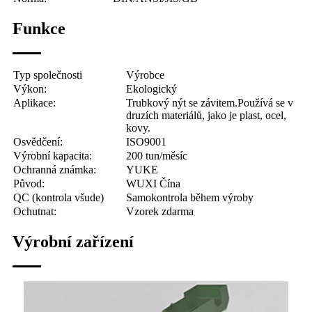
Funkce
Typ společnosti
Výrobce
Výkon:
Ekologický
Aplikace:
Trubkový nýt se závitem.
Používá se v
druzích materiálů, jako je plast, ocel,
kovy.
Osvědčení:
ISO9001
Výrobní kapacita:
200 tun/měsíc
Ochranná známka:
YUKE
Původ:
WUXI Čína
QC (kontrola všude)
Samokontrola během výroby
Ochutnat:
Vzorek zdarma
Výrobní zařízení