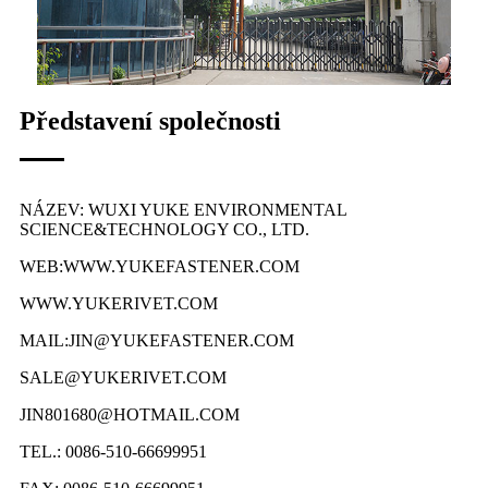
Představení společnosti
NÁZEV: WUXI YUKE ENVIRONMENTAL
SCIENCE&TECHNOLOGY CO., LTD.
WEB:WWW.YUKEFASTENER.COM
WWW.YUKERIVET.COM
MAIL:JIN@YUKEFASTENER.COM
SALE@YUKERIVET.COM
JIN801680@HOTMAIL.COM
TEL.: 0086-510-66699951