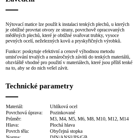
Nýtovací matice lze použít k instalaci tenkých plechů, u kterých
je obtížné provrtat otvory ze strany, povrchově opracovaných
měděných plechů, které je obtížné svařovat trubky, vysoce
pevných ocelí, neželezných kovů a pryskyřičných výrobků.
Funkce: poskytuje efektivní a cenově výhodnou metodu
umisťování trvalých a nenáročných závitů do tenkých materiálů,
obzvláště vhodné pro použití v materiálech, které jsou příliš tenké
na to, aby se do nich vešel závit.
Technické parametry
Materiál:
Uhlíková ocel
Povrchová úprava:
Pozinkované
Průměr:
M3, M4, M5, M6, M8, M10, M12, M14
Hlava:
Plochá hlava
Povrch těla:
Obyčejná stopka
Norma:
DIN/ANSI/JIS/GB