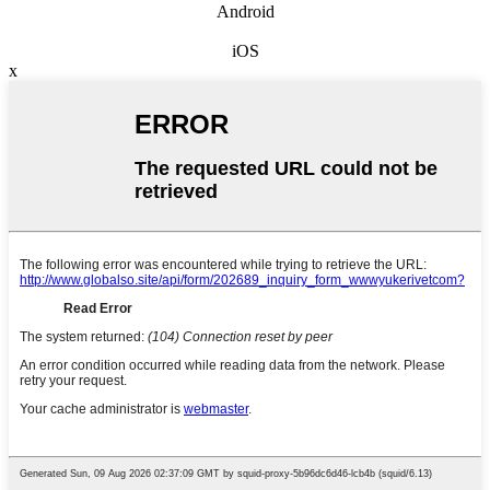
Android
iOS
x