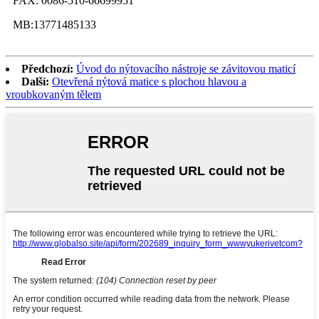
FAX: 0086-510-66699951
MB:13771485133
Předchozí:
Úvod do nýtovacího nástroje se závitovou maticí
Další:
Otevřená nýtová matice s plochou hlavou a
vroubkovaným tělem