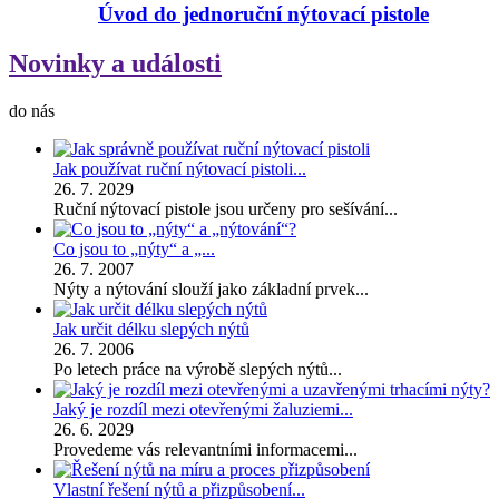
Úvod do jednoruční nýtovací pistole
Novinky a události
do nás
Jak používat ruční nýtovací pistoli...
26. 7. 2029
Ruční nýtovací pistole jsou určeny pro sešívání...
Co jsou to „nýty“ a „...
26. 7. 2007
Nýty a nýtování slouží jako základní prvek...
Jak určit délku slepých nýtů
26. 7. 2006
Po letech práce na výrobě slepých nýtů...
Jaký je rozdíl mezi otevřenými žaluziemi...
26. 6. 2029
Provedeme vás relevantními informacemi...
Vlastní řešení nýtů a přizpůsobení...