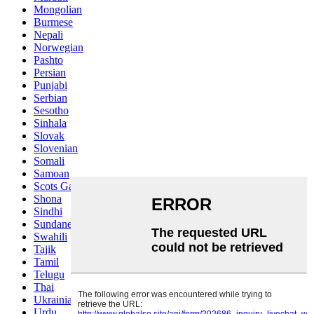
Mongolian
Burmese
Nepali
Norwegian
Pashto
Persian
Punjabi
Serbian
Sesotho
Sinhala
Slovak
Slovenian
Somali
Samoan
Scots Gaelic
Shona
Sindhi
Sundanese
Swahili
Tajik
Tamil
Telugu
Thai
Ukrainian
Urdu