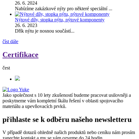
26. 6. 2024
Nabízíme zakázkové nýty pro některé speciální ...
Nýtové díly, stopka nýtu, nýtové komponenty
26. 6. 2023
Dřík nýtu je nosnou součástí...
číst dále
Certifikace
čest
Jako společnost s 10 lety zkušeností budeme pracovat usilovněji a
poskytneme vám kompletní škálu řešení v oblasti spojovacího
materiálu a upevňovacích prvků.
přihlaste se k odběru našeho newsletteru
V případě dotazů ohledně našich produktů nebo ceníku nám prosím
zanechte kontakt a my se vám ozveme do 24 hodin.