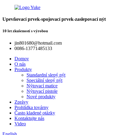
Upevňovací prvek-spojovací prvek-zaslepovací nýt
10 let zkušeností s výrobou
jin801680@hotmail.com
0086-13771485133
Domov
O nás
Produkty
Standardní slepý nýt
Speciální slepý nýt
Nýtovací matice
Nýtovací pistole
Nové produkty
Zprávy
Prohlídka továrny
Často kladené otázky
Kontaktujte nás
Video
English