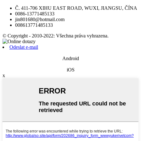
Č. 411-706 XIHU EAST ROAD, WUXI, JIANGSU, ČÍNA
0086-13771485133
jin801680@hotmail.com
008613771485133
© Copyright - 2010-2022: Všechna práva vyhrazena.
Odeslat e-mail
Android
iOS
x