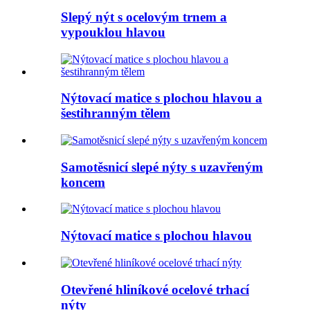
Slepý nýt s ocelovým trnem a
vypouklou hlavou
Nýtovací matice s plochou hlavou a
šestihranným tělem
Samotěsnicí slepé nýty s uzavřeným
koncem
Nýtovací matice s plochou hlavou
Otevřené hliníkové ocelové trhací
nýty