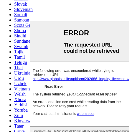
Slovak
Slovenian
Somali
Samoan
Scots Gaelic
Shona
Sindhi
Sundanese
Swahili
Tajik
Tamil
Telugu
Thai
Ukrainian
Urdu
Uzbek
Vietnamese
Welsh
Xhosa
Yiddish
Yoruba
Zulu
Kinyarwanda
Tatar
Oriya