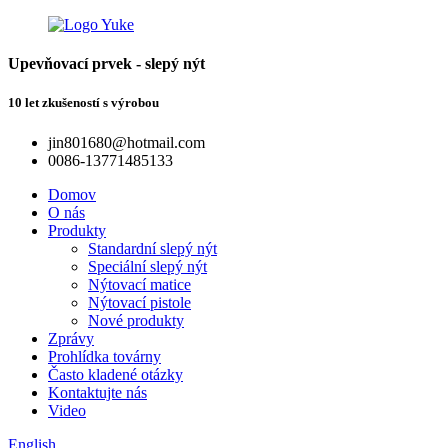
Upevňovací prvek - slepý nýt
10 let zkušeností s výrobou
jin801680@hotmail.com
0086-13771485133
Domov
O nás
Produkty
Standardní slepý nýt
Speciální slepý nýt
Nýtovací matice
Nýtovací pistole
Nové produkty
Zprávy
Prohlídka továrny
Často kladené otázky
Kontaktujte nás
Video
English