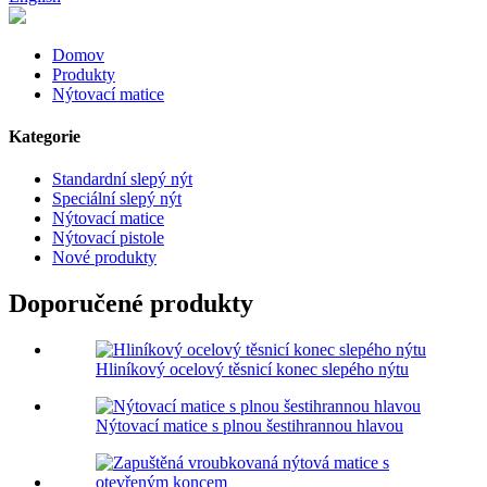
Domov
Produkty
Nýtovací matice
Kategorie
Standardní slepý nýt
Speciální slepý nýt
Nýtovací matice
Nýtovací pistole
Nové produkty
Doporučené produkty
Hliníkový ocelový těsnicí konec slepého nýtu
Nýtovací matice s plnou šestihrannou hlavou