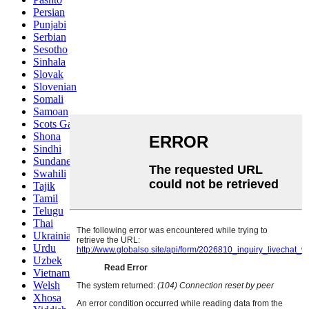
Persian
Punjabi
Serbian
Sesotho
Sinhala
Slovak
Slovenian
Somali
Samoan
Scots Gaelic
Shona
Sindhi
Sundanese
Swahili
Tajik
Tamil
Telugu
Thai
Ukrainian
Urdu
Uzbek
Vietnamese
Welsh
Xhosa