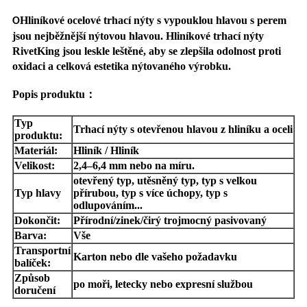
Hliníkové ocelové trhací nýty s vypouklou hlavou s perem
O
jsou nejběžnější nýtovou hlavou. Hliníkové trhací nýty
RivetKing jsou leskle leštěné, aby se zlepšila odolnost proti
oxidaci a celková estetika nýtovaného výrobku.
Popis produktu
：
Typ
Trhací nýty s otevřenou hlavou z hliníku a oceli
produktu:
Materiál:
Hliník / Hliník
Velikost:
2,4–6,4 mm nebo na míru.
otevřený typ, utěsněný typ, typ s velkou
Typ hlavy
přírubou, typ s více úchopy, typ s
odlupováním...
Dokončit:
Přírodní/zinek/čirý trojmocný pasivovaný
Barva:
Vše
Transportní
Karton nebo dle vašeho požadavku
balíček:
Způsob
po moři, letecky nebo expresní službou
doručení