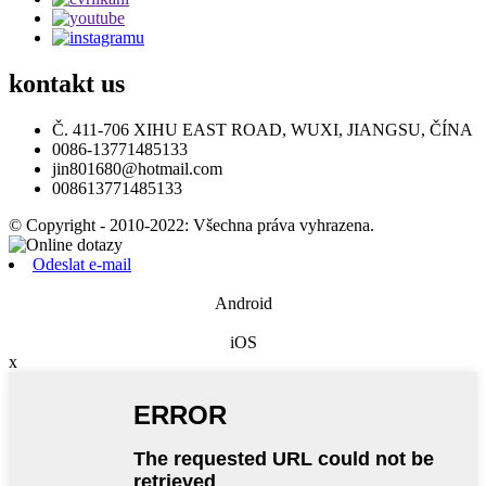
kontakt
us
Č. 411-706 XIHU EAST ROAD, WUXI, JIANGSU, ČÍNA
0086-13771485133
jin801680@hotmail.com
008613771485133
© Copyright - 2010-2022: Všechna práva vyhrazena.
Odeslat e-mail
Android
iOS
x