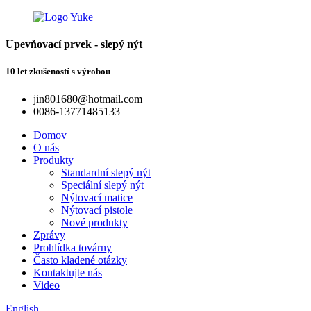
Upevňovací prvek - slepý nýt
10 let zkušeností s výrobou
jin801680@hotmail.com
0086-13771485133
Domov
O nás
Produkty
Standardní slepý nýt
Speciální slepý nýt
Nýtovací matice
Nýtovací pistole
Nové produkty
Zprávy
Prohlídka továrny
Často kladené otázky
Kontaktujte nás
Video
English