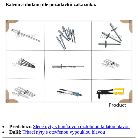
Baleno a dodáno dle požadavků zákazníka.
Předchozí:
Slepé nýty s hliníkovou ozdobnou kulatou hlavou
Další:
Trhací nýty s otevřenou vypouklou hlavou