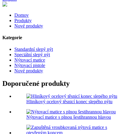
Domov
Produkty
Nové produkty
Kategorie
Standardní slepý nýt
Speciální slepý nýt
Nýtovací matice
Nýtovací pistole
Nové produkty
Doporučené produkty
Hliníkový ocelový těsnicí konec slepého nýtu
Nýtovací matice s plnou šestihrannou hlavou