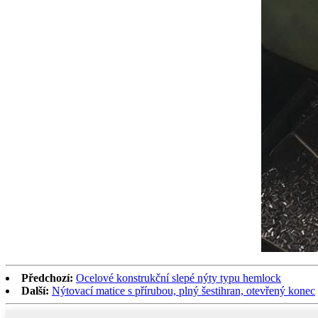
Předchozí:
Ocelové konstrukční slepé nýty typu hemlock
Další:
Nýtovací matice s přírubou, plný šestihran, otevřený konec