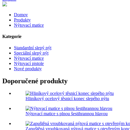
Domov
Produkty
Nýtovací matice
Kategorie
Standardní slepý nýt
Speciální slepý nýt
Nýtovací matice
Nýtovací pistole
Nové produkty
Doporučené produkty
Hliníkový ocelový těsnicí konec slepého nýtu
Nýtovací matice s plnou šestihrannou hlavou
Zapuštěná vroubkovaná nýtová matice s otevřeným kon