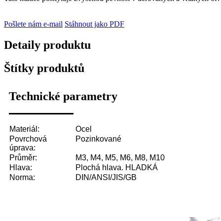
Pošlete nám e-mail
Stáhnout jako PDF
Detaily produktu
Štítky produktů
Technické parametry
Materiál:
Ocel
Povrchová
Pozinkované
úprava:
Průměr:
M3, M4, M5, M6, M8, M10
Hlava:
Plochá hlava. HLADKÁ
Norma:
DIN/ANSI/JIS/GB