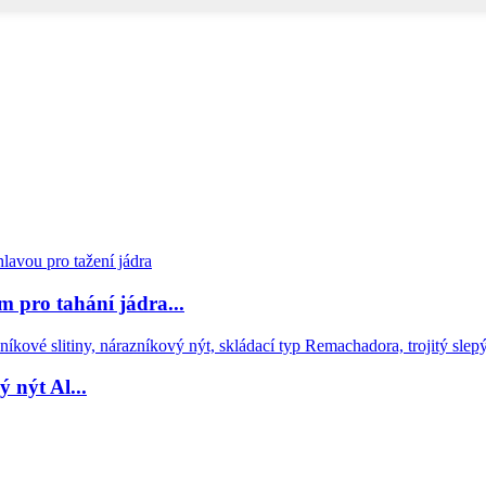
 pro tahání jádra...
nýt Al...