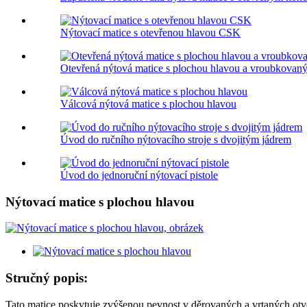
Nýtovací matice s otevřenou hlavou CSK
Otevřená nýtová matice s plochou hlavou a vroubkovan
Válcová nýtová matice s plochou hlavou
Úvod do ručního nýtovacího stroje s dvojitým jádrem
Úvod do jednoruční nýtovací pistole
Nýtovací matice s plochou hlavou
Stručný popis:
Tato matice poskytuje zvýšenou pevnost v děrovaných a vrtaných otvor