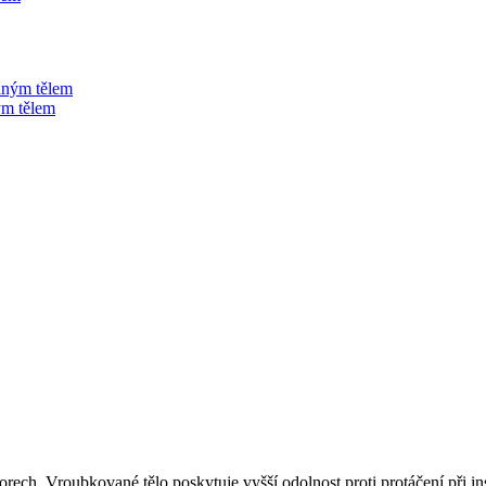
ým tělem
ech. Vroubkované tělo poskytuje vyšší odolnost proti protáčení při in