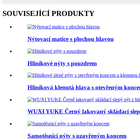
SOUVISEJÍCÍ PRODUKTY
Nýtovací matice s plochou hlavou
Hliníkové nýty s pouzdrem
Hliníková klenutá hlava s otevřeným koncem
WUXI YUKE Černý lakovaný skládací slepý 
Samotěsnicí nýty s uzavřeným koncem