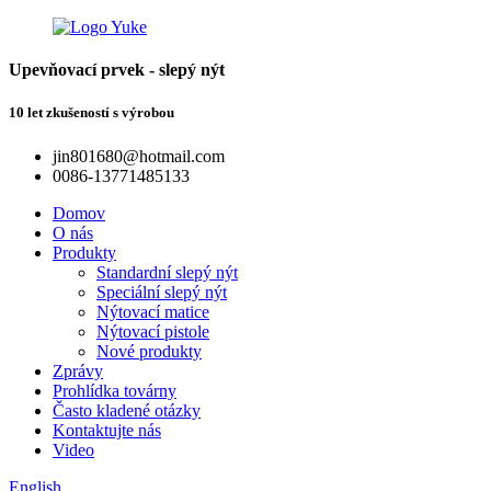
Upevňovací prvek - slepý nýt
10 let zkušeností s výrobou
jin801680@hotmail.com
0086-13771485133
Domov
O nás
Produkty
Standardní slepý nýt
Speciální slepý nýt
Nýtovací matice
Nýtovací pistole
Nové produkty
Zprávy
Prohlídka továrny
Často kladené otázky
Kontaktujte nás
Video
English