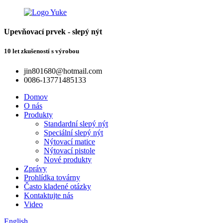
Upevňovací prvek - slepý nýt
10 let zkušeností s výrobou
jin801680@hotmail.com
0086-13771485133
Domov
O nás
Produkty
Standardní slepý nýt
Speciální slepý nýt
Nýtovací matice
Nýtovací pistole
Nové produkty
Zprávy
Prohlídka továrny
Často kladené otázky
Kontaktujte nás
Video
English