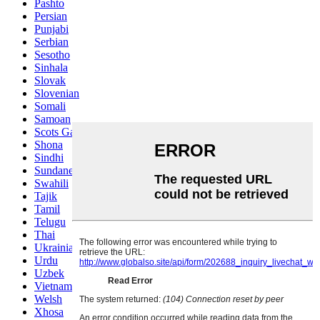
Pashto
Persian
Punjabi
Serbian
Sesotho
Sinhala
Slovak
Slovenian
Somali
Samoan
Scots Gaelic
Shona
Sindhi
Sundanese
Swahili
Tajik
Tamil
Telugu
Thai
Ukrainian
Urdu
Uzbek
Vietnamese
Welsh
Xhosa