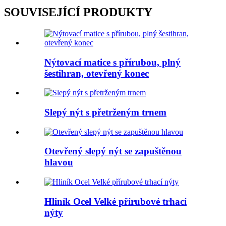
SOUVISEJÍCÍ PRODUKTY
Nýtovací matice s přírubou, plný
šestihran, otevřený konec
Slepý nýt s přetrženým trnem
Otevřený slepý nýt se zapuštěnou
hlavou
Hliník Ocel Velké přírubové trhací
nýty