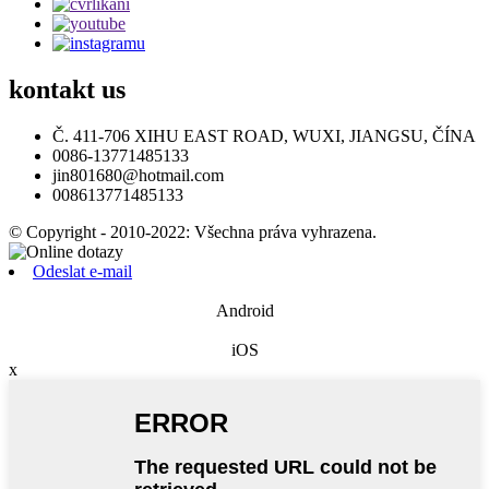
kontakt
us
Č. 411-706 XIHU EAST ROAD, WUXI, JIANGSU, ČÍNA
0086-13771485133
jin801680@hotmail.com
008613771485133
© Copyright - 2010-2022: Všechna práva vyhrazena.
Odeslat e-mail
Android
iOS
x