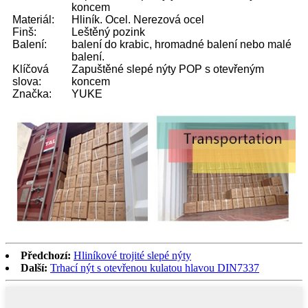
koncem
Materiál:
Hliník. Ocel. Nerezová ocel
Finš:
Leštěný pozink
Balení:
balení do krabic, hromadné balení nebo malé
balení.
Klíčová
Zapuštěné slepé nýty POP s otevřeným
slova:
koncem
Značka:
YUKE
Předchozí:
Hliníkové trojité slepé nýty
Další:
Trhací nýt s otevřenou kulatou hlavou DIN7337