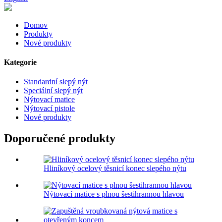
Domov
Produkty
Nové produkty
Kategorie
Standardní slepý nýt
Speciální slepý nýt
Nýtovací matice
Nýtovací pistole
Nové produkty
Doporučené produkty
Hliníkový ocelový těsnicí konec slepého nýtu
Nýtovací matice s plnou šestihrannou hlavou