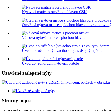
Nýtovací matice s otevřenou hlavou CSK
Otevřená nýtová matice s plochou hlavou a vroubkovan
Válcová nýtová matice s plochou hlavou
Úvod do ručního nýtovacího stroje s dvojitým jádrem
Úvod do jednoruční nýtovací pistole
Uzavřené zaslepené nýty
Stručný popis:
Trhací nýt s uzavřeným koncem je nový typ spojovacího prvku s trhac