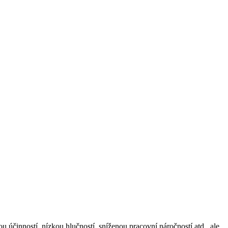
účinností, nízkou hlučností, sníženou pracovní náročností atd., ale