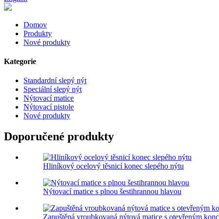
Domov
Produkty
Nové produkty
Kategorie
Standardní slepý nýt
Speciální slepý nýt
Nýtovací matice
Nýtovací pistole
Nové produkty
Doporučené produkty
Hliníkový ocelový těsnicí konec slepého nýtu
Nýtovací matice s plnou šestihrannou hlavou
Zapuštěná vroubkovaná nýtová matice s otevřeným kon