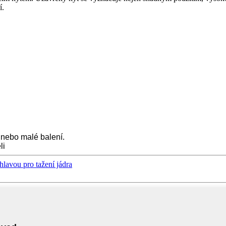
í.
 nebo malé balení.
li
lavou pro tažení jádra