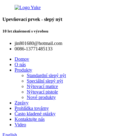
Upevňovací prvek - slepý nýt
10 let zkušeností s výrobou
jin801680@hotmail.com
0086-13771485133
Domov
O nás
Produkty
Standardní slepý nýt
Speciální slepý nýt
Nýtovací matice
Nýtovací pistole
Nové produkty
Zprávy
Prohlídka továrny
Často kladené otázky
Kontaktujte nás
Video
English