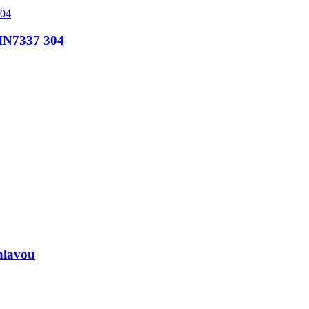
DIN7337 304
 hlavou