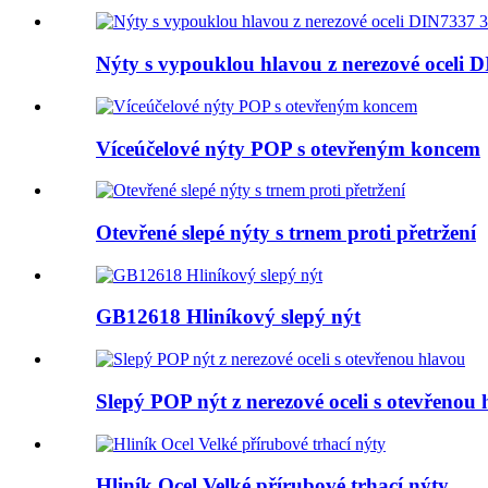
Nýty s vypouklou hlavou z nerezové oceli 
Víceúčelové nýty POP s otevřeným koncem
Otevřené slepé nýty s trnem proti přetržení
GB12618 Hliníkový slepý nýt
Slepý POP nýt z nerezové oceli s otevřenou
Hliník Ocel Velké přírubové trhací nýty