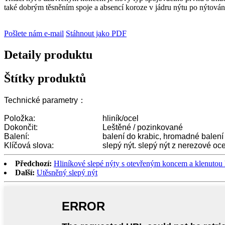
také dobrým těsněním spoje a absencí koroze v jádru nýtu po nýtován
Pošlete nám e-mail
Stáhnout jako PDF
Detaily produktu
Štítky produktů
Technické parametry：
Položka:
hliník/ocel
Dokončit:
Leštěné / pozinkované
Balení:
balení do krabic, hromadné balení
Klíčová slova:
slepý nýt. slepý nýt z nerezové oce
Předchozí:
Hliníkové slepé nýty s otevřeným koncem a klenutou h
Další:
Utěsněný slepý nýt