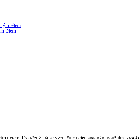
ým tělem
ím nýtem. Uzavřený nýt se vyznačuje nejen snadným použitím, vysokou 