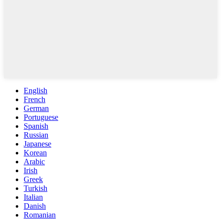
English
French
German
Portuguese
Spanish
Russian
Japanese
Korean
Arabic
Irish
Greek
Turkish
Italian
Danish
Romanian