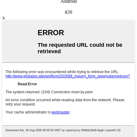
Android
iOS
x