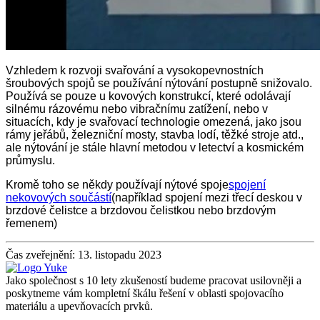
Vzhledem k rozvoji svařování a vysokopevnostních
šroubových spojů se používání nýtování postupně snižovalo.
Používá se pouze u kovových konstrukcí, které odolávají
silnému rázovému nebo vibračnímu zatížení, nebo v
situacích, kdy je svařovací technologie omezená, jako jsou
rámy jeřábů, železniční mosty, stavba lodí, těžké stroje atd.,
ale nýtování je stále hlavní metodou v letectví a kosmickém
průmyslu.
Kromě toho se někdy používají nýtové spoje
spojení
nekovových součástí
(například spojení mezi třecí deskou v
brzdové čelistce a brzdovou čelistkou nebo brzdovým
řemenem)
Čas zveřejnění: 13. listopadu 2023
Jako společnost s 10 lety zkušeností budeme pracovat usilovněji a
poskytneme vám kompletní škálu řešení v oblasti spojovacího
materiálu a upevňovacích prvků.