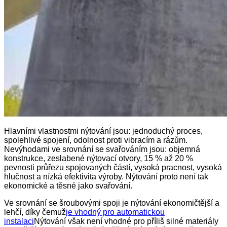
Hlavními vlastnostmi nýtování jsou: jednoduchý proces,
spolehlivé spojení, odolnost proti vibracím a rázům.
Nevýhodami ve srovnání se svařováním jsou: objemná
konstrukce, zeslabené nýtovací otvory, 15 % až 20 %
pevnosti průřezu spojovaných částí, vysoká pracnost, vysoká
hlučnost a nízká efektivita výroby. Nýtování proto není tak
ekonomické a těsné jako svařování.
Ve srovnání se šroubovými spoji je nýtování ekonomičtější a
lehčí, díky čemuž
je vhodný pro automatickou
instalaci
Nýtování však není vhodné pro příliš silné materiály