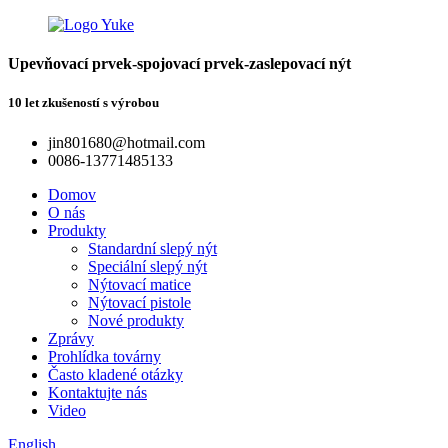
Upevňovací prvek-spojovací prvek-zaslepovací nýt
10 let zkušeností s výrobou
jin801680@hotmail.com
0086-13771485133
Domov
O nás
Produkty
Standardní slepý nýt
Speciální slepý nýt
Nýtovací matice
Nýtovací pistole
Nové produkty
Zprávy
Prohlídka továrny
Často kladené otázky
Kontaktujte nás
Video
English