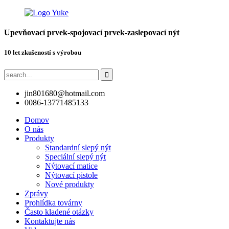
Upevňovací prvek-spojovací prvek-zaslepovací nýt
10 let zkušeností s výrobou
jin801680@hotmail.com
0086-13771485133
Domov
O nás
Produkty
Standardní slepý nýt
Speciální slepý nýt
Nýtovací matice
Nýtovací pistole
Nové produkty
Zprávy
Prohlídka továrny
Často kladené otázky
Kontaktujte nás