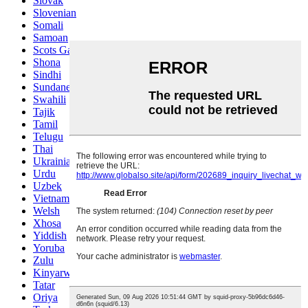
Slovak
Slovenian
Somali
Samoan
Scots Gaelic
Shona
Sindhi
Sundanese
Swahili
Tajik
Tamil
Telugu
Thai
Ukrainian
Urdu
Uzbek
Vietnamese
Welsh
Xhosa
Yiddish
Yoruba
Zulu
Kinyarwanda
Tatar
Oriya