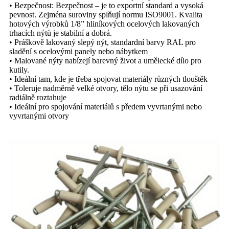
• Bezpečnost: Bezpečnost – je to exportní standard a vysoká
pevnost. Zejména suroviny splňují normu ISO9001. Kvalita
hotových výrobků 1/8” hliníkových ocelových lakovaných
trhacích nýtů je stabilní a dobrá.
• Práškově lakovaný slepý nýt, standardní barvy RAL pro
sladění s ocelovými panely nebo nábytkem
• Malované nýty nabízejí barevný život a umělecké dílo pro
kutily.
• Ideální tam, kde je třeba spojovat materiály různých tlouštěk
• Toleruje nadměrně velké otvory, tělo nýtu se při usazování
radiálně roztahuje
• Ideální pro spojování materiálů s předem vyvrtanými nebo
vyvrtanými otvory