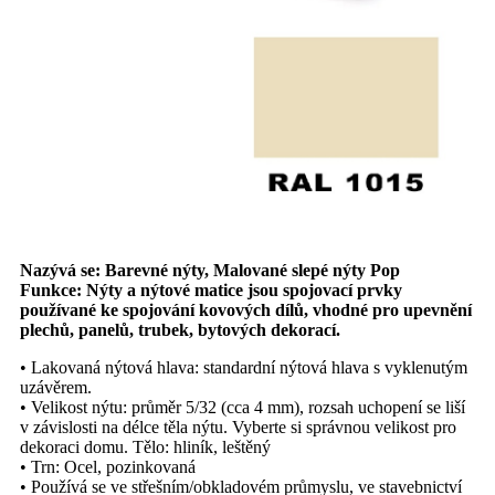
Nazývá se: Barevné nýty, Malované slepé nýty Pop
Funkce: Nýty a nýtové matice jsou spojovací prvky
používané ke spojování kovových dílů, vhodné pro upevnění
plechů, panelů, trubek, bytových dekorací.
• Lakovaná nýtová hlava: standardní nýtová hlava s vyklenutým
uzávěrem.
• Velikost nýtu: průměr 5/32 (cca 4 mm), rozsah uchopení se liší
v závislosti na délce těla nýtu. Vyberte si správnou velikost pro
dekoraci domu. Tělo: hliník, leštěný
• Trn: Ocel, pozinkovaná
• Používá se ve střešním/obkladovém průmyslu, ve stavebnictví