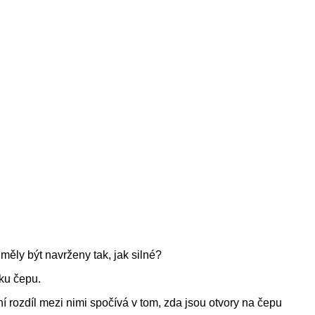
měly být navrženy tak, jak silné?
šku čepu.
í rozdíl mezi nimi spočívá v tom, zda jsou otvory na čepu