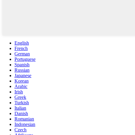
English
French
German
Portuguese
Spanish
Russian
Japanese
Korean
Arabic
Irish
Greek
Turkish
Italian
Danish
Romanian
Indonesian
Czech