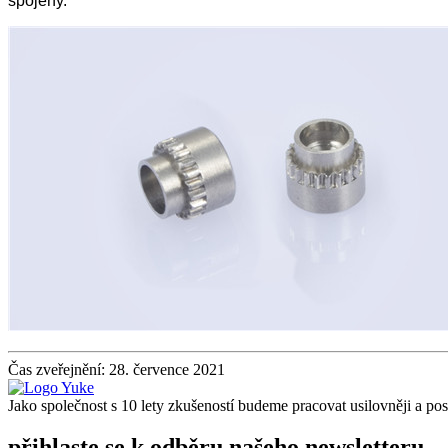
spojeny.
Čas zveřejnění: 28. července 2021
Jako společnost s 10 lety zkušeností budeme pracovat usilovněji a p
přihlaste se k odběru našeho newsletteru