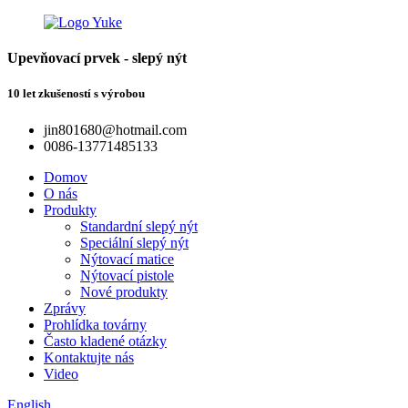
Upevňovací prvek - slepý nýt
10 let zkušeností s výrobou
jin801680@hotmail.com
0086-13771485133
Domov
O nás
Produkty
Standardní slepý nýt
Speciální slepý nýt
Nýtovací matice
Nýtovací pistole
Nové produkty
Zprávy
Prohlídka továrny
Často kladené otázky
Kontaktujte nás
Video
English