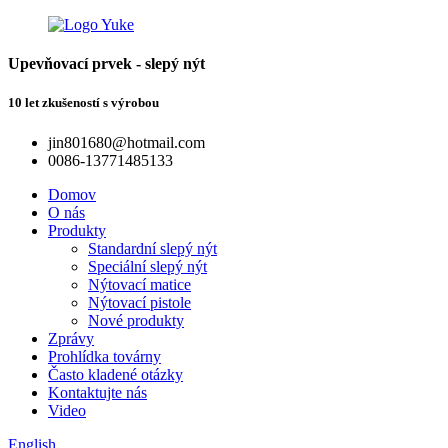
Upevňovací prvek - slepý nýt
10 let zkušeností s výrobou
jin801680@hotmail.com
0086-13771485133
Domov
O nás
Produkty
Standardní slepý nýt
Speciální slepý nýt
Nýtovací matice
Nýtovací pistole
Nové produkty
Zprávy
Prohlídka továrny
Často kladené otázky
Kontaktujte nás
Video
English