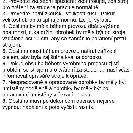
2. Proveďte zkušební spuštění; zkontrolujte, zda stroj
pro tváření za studena pracuje normálně.
3. Proveďte první zkoušku velikosti kusu. Pokud
velikost obrobku splňuje normu, lze jej vyrobit.
4. Obsluha by měla během provozu dbát zvýšené
opatrnosti, ruka držící obrobek by měla být od stroje
vzdálena asi 10 cm, aby se zabránilo poranění prstů
strojem.
5. Obsluha musí během provozu natírat zařízení
olejem, aby byla zajištěna kvalita obrobku.
6. Pokud obsluha během výrobního procesu zjistí
problém se strojem pro tváření za studena, musí včas
informovat opraváře stroje k opravě.
7. Neopracované a opracované obrobky by měly být
umístěny odděleně a obrobky by měly být po
opracování umístěny v čekací oblasti.
8. Obsluha musí po dokončení operace nejprve
vypnout napájení a poté vyčistit razník.